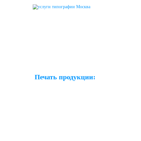
ТИПОГРАФИЯ
ТРИАДА ЛТД
О ТИПОГРАФИИ
Печать продукции:
Офсетная печать
УФ-печать
Упаковка и этикетки
Требования к макетам
АКЦИЯ