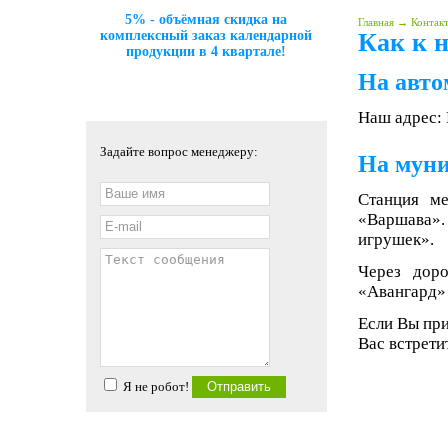
5% - объёмная скидка на
Главная
→
Контак
комплексный заказ календарной
Как к 
продукции в 4 квартале!
На авто
Наш адрес:
Задайте вопрос менеджеру:
На муни
Станция м
«Варшава».
игрушек».
Через дор
«Авангард» 
Если Вы при
Вас встрети
Я не робот!