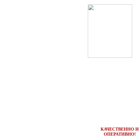
Как к нам добраться
О доставке
Правила оформления пропу
АК
КАЧЕСТВЕННО И
ОПЕРАТИВНО!