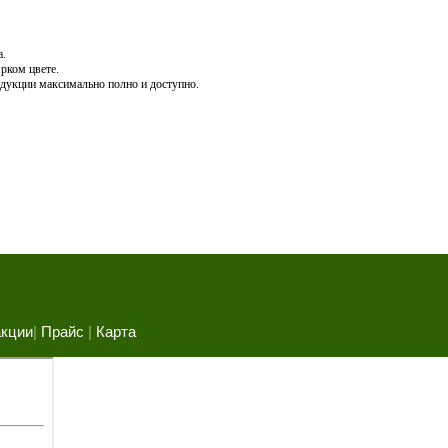
а.
рком цвете.
дукции максимально полно и доступно.
акции
|
Прайс
|
Карта