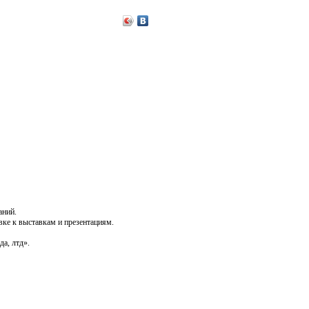
аний.
вке к выставкам и презентациям.
а, лтд».