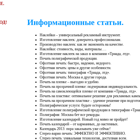
Е.
Информационные статьи.
ОД!
Наклейки – универсальный рекламный инструмент.
Изготовление наклеек: доверьтесь профессионалам.
Производство наклеек: как не экономить на качестве.
Наклейки: стоимость, виды, материалы….
Изготовление наклеек на заказ в компании «Триада, лтд».
Печать полиграфической продукции.
Офсетная печать: быстро, надежно, недорого.
Офсетная печать: цены и другие особенности.
Офсетная печать: типография «Триада, лтд».
Офсетная печать: Москва и другие города.
Печать на пленке – выгодно и удобно.
Печать на прозрачной пленке: подчеркивая индивидуальность.
Печать на самоклеющейся пленке от компании «Триада, лтд».
Печать на пластике: оптимальное решение для рекламных камп
Печать на прозрачном пластике – удачное решение при подгото
Полиграфические услуги: будьте осторожны!
Изготовление полиграфической продукции в типографии «Триад
Полиграфия: Москва бет все рекорды.
Изготовление календарей. Новый год мимо не пройдет!
Печать календарей – от карманных, до настенных.
Календарь 2013: пора заказывать уже сейчас!
Стерео-варио печать: ЭФФЕКТНО И ЭФФЕКТИВНО.
Стерео печать: уникальная технология, доступная всем.