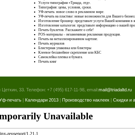
Услуги типографии «Триада, лтд».
Типография: цены, условия, сроки.
УФ-печать: новое слово в рекламном мире.
УФ-печать на пластике: новые возможности для Вашего бизнес
Изготовление брошюр: представьте услуги Вашей компании в я
Изготовление каталогов: представьте информацию о вашей про
Печать буклетов. Расскажите о себе!
POS-материалы – незаменимая рекламная продукция.
Печать на металлизированном картоне.
Печать журналов
Блистерная упаковка или блистеры
Клеевое бесшвейное скрепление или КБС
Самоклейка пленка и бумага.
Печать книг
Цеткин, 33. Телефон: +7 (495) 617-11-98, email:
mail@triadaltd.ru
Уф-печать
|
Календари 2013
|
Производство наклеек
|
Скидки и 