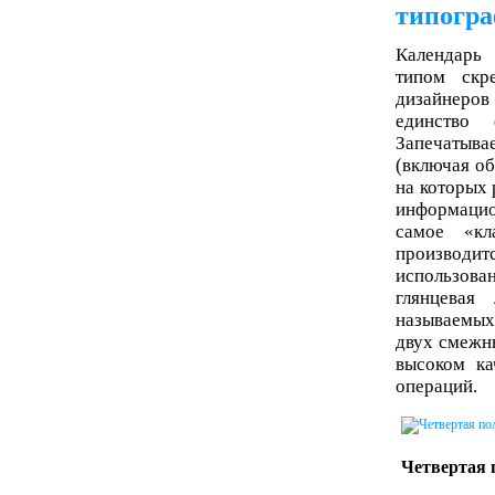
типогр
Календарь 
типом скр
дизайнеро
единство
Запечатывае
(включая об
на которых 
информацио
самое «кл
производи
использова
глянцевая
называемых
двух смежны
высоком ка
операций.
Четвертая 