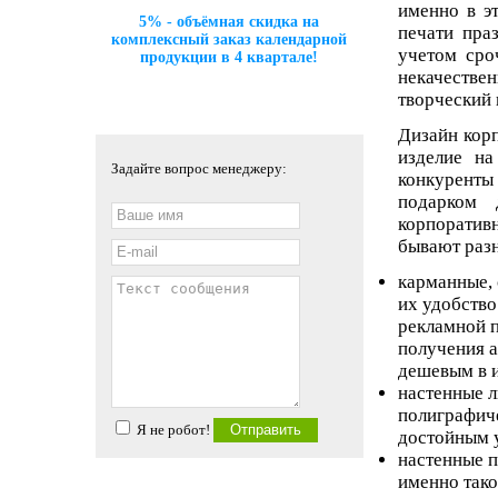
именно в э
5% - объёмная скидка на
печати пра
комплексный заказ календарной
учетом сро
продукции в 4 квартале!
некачествен
творческий 
Дизайн корп
изделие на
Задайте вопрос менеджеру:
конкуренты
подарком 
корпоратив
бывают раз
карманные, 
их удобство
рекламной 
получения а
дешевым в 
настенные л
полиграфиче
Я не робот!
достойным 
настенные п
именно тако