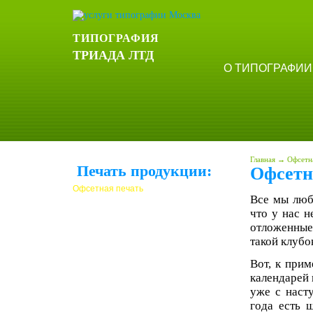
ТИПОГРАФИЯ
ТРИАДА ЛТД
О ТИПОГРАФИИ
Главная
→
Офсетн
Печать продукции:
Офсетн
Офсетная печать
Все мы люби
УФ-печать
что у нас н
отложенные
Упаковка и этикетки
такой клубо
Требования к макетам
Вот, к при
АКЦИЯ
календарей 
уже с насту
года есть 