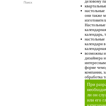
деловому п
квартальные
настольные 
они также м
изготовител
Настольные
календарная
календарь, 
настольные 
календари в
календарная
возможны и 
дизайнера и
интересным 
форме чемод
компании, 
обработка т
При разр
необходим
ли он слу
или его г
категорие