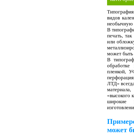
Типографи
видов кален
необычную з
В типографи
печать, так
или обложку
металлизир
может быть 
В типограф
обработке 
пленкой, У
перфорация
ЛТД» всегда
материала,
«высокого к
широкие п
изготовлени
Примеро
может б