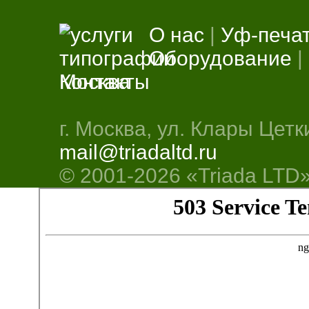
О нас
|
Уф-печа
Оборудование
|
Контакты
г. Москва, ул. Клары Цетки
mail@triadaltd.ru
© 2001-
2026 «Triada LTD